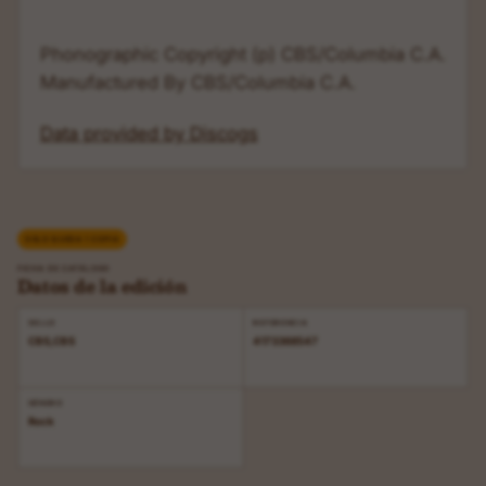
Phonographic Copyright (p) CBS/Columbia C.A.
Manufactured By CBS/Columbia C.A.
Data provided by Discogs
SOLO QUEDA 1 COPIA
FICHA DE CATÁLOGO
Datos de la edición
SELLO
REFERENCIA
CBS,CBS
4173368547
GÉNERO
Rock