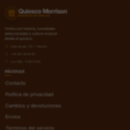
Quiosco Morrison
QUIOSCO DE VINILOS
Vinilos con historia, novedades
seleccionadas y cultura musical
desde el quiosco.
Calle Alcalá, 114 — Madrid
+34 614 38 59 90
Lun–Sáb · 11:00–21:00
PÁGINAS
Contacto
Política de privacidad
Cambios y devoluciones
Envíos
Términos del servicio