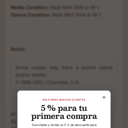
Media Condition:
Near Mint (NM or M-)
Sleeve Condition:
Near Mint (NM or M-)
Notes:
Some copies may have a promo stamp 
and/or sticker.

×
SOLO PARA NUEVOS CLIENTES
5 % para tu
primera compra
A1. Mal Aliento 2:30
A2. Skápate 3:21
Suscríbete y recibe un 5 % de descuento para