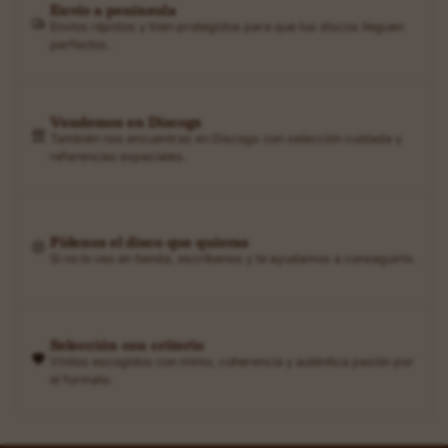
Envío a península
Envíos rápidos y bien protegidos para que tus discos lleguen
perfectos.
Vendemos en Discogs
También nos encuentras en Discogs con selección cuidada y
referencias especiales.
Pídenos el disco que quieras
Si no lo ves en tienda, escríbenos y te ayudamos a conseguirlo.
Selección con criterio
Vinilos escogidos con mimo, coherencia y auténtica pasión por
el formato.