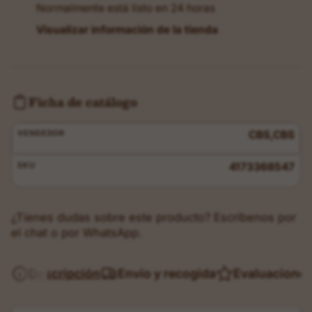
Normalmente está listo en 24 horas
Visualizar información de la tienda
Ficha de catálogo
VENDEDOR
CBS,CBS
SKU
4173368547
¿Tienes dudas sobre este producto? Escríbenos por
el chat o por WhatsApp.
Descripción
Envío y recogida
Evaluacione