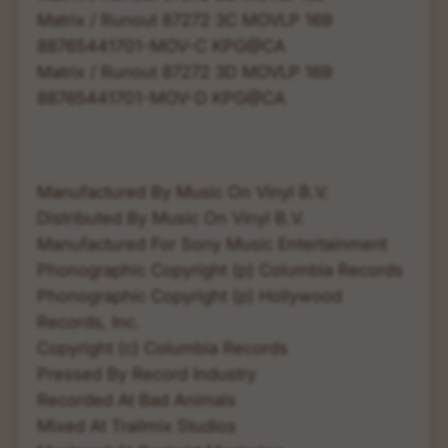
Matrix / Runout 87272 3C MOVLP 169
88765441701-MOV-C KPG@CA
Matrix / Runout 87272 3D MOVLP 169
88765441701-MOV-D KPG@CA
Manufactured By Music On Vinyl B.V.
Distributed By Music On Vinyl B.V.
Manufactured For Sony Music Entertainment
Phonographic Copyright (p) Columbia Records
Phonographic Copyright (p) Hollywood
Records, Inc.
Copyright (c) Columbia Records
Pressed By Record Industry
Recorded At Bad Animals
Mixed At Trailmix Studios