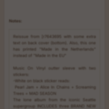
Notes:
Reissue from [r7643695 with some extra 
text on back cover (bottom). Also, this one 
has printed "Made in the Netherlands" 
instead of "Made in the EU"

Music On Vinyl outter sleeve with two 
stickers:

-White on black sticker reads:

 Pearl Jam + Alice In Chains + Screaming 
Trees = MAD SEASON

The lone album from the iconic Seattle 
supergroup INCLUDES three BRAND NEW 