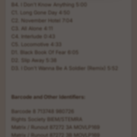
B4. I Don't Know Anything 5:00
C1. Long Gone Day 4:50
C2. November Hotel 7:04
C3. All Alone 4:11
C4. Interlude 0:43
C5. Locomotive 4:33
D1. Black Book Of Fear 6:05
D2. Slip Away 5:38
D3. I Don't Wanna Be A Soldier (Remix) 5:52
Barcode and Other Identifiers:
Barcode 8 713748 980726
Rights Society BIEM/STEMRA
Matrix / Runout 87272 3A MOVLP169
Matrix / Runout 87272 3B MOVLP169