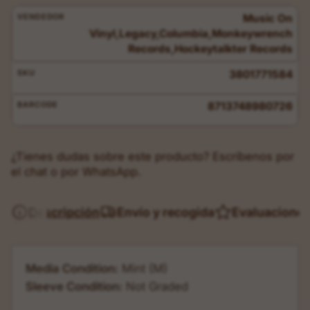
VENDEDOR
Music On
Vinyl,Legacy,Columbia,Monkeywrench
Records,Hockeytalkter Records
SKU
3801771584
BARCODE
8713748980726
¿Tienes dudas sobre este producto? Escríbenos por
el chat o por WhatsApp.
Descripción
Envío y recogida
Evaluacione
Media Condition:
Mint (M)
Sleeve Condition:
Not Graded