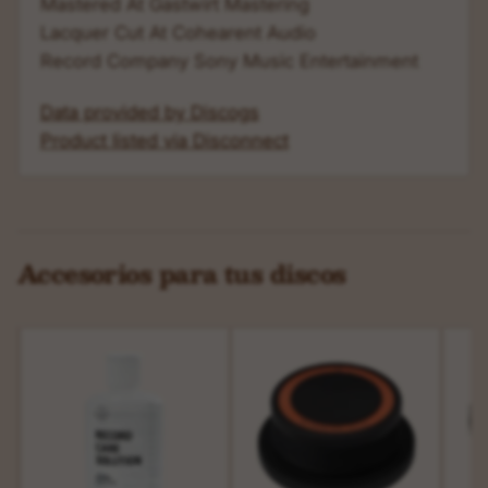
Mastered At Gastwirt Mastering
Lacquer Cut At Cohearent Audio
Record Company Sony Music Entertainment
Data provided by Discogs
Product listed via Disconnect
Accesorios para tus discos