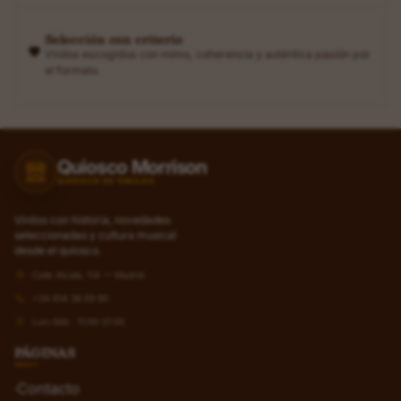
Selección con criterio
Vinilos escogidos con mimo, coherencia y auténtica pasión por
el formato.
Quiosco Morrison
QUIOSCO DE VINILOS
Vinilos con historia, novedades
seleccionadas y cultura musical
desde el quiosco.
Calle Alcalá, 114 — Madrid
+34 614 38 59 90
Lun–Sáb · 11:00–21:00
PÁGINAS
Contacto