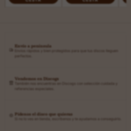
Envío a península
Envíos rápidos y bien protegidos para que tus discos lleguen
perfectos.
Vendemos en Discogs
También nos encuentras en Discogs con selección cuidada y
referencias especiales.
Pídenos el disco que quieras
Si no lo ves en tienda, escríbenos y te ayudamos a conseguirlo.