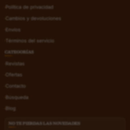
Política de privacidad
Cambios y devoluciones
Envíos
Términos del servicio
CATEGORÍAS
Revistas
Ofertas
Contacto
Búsqueda
Blog
NO TE PIERDAS LAS NOVEDADES